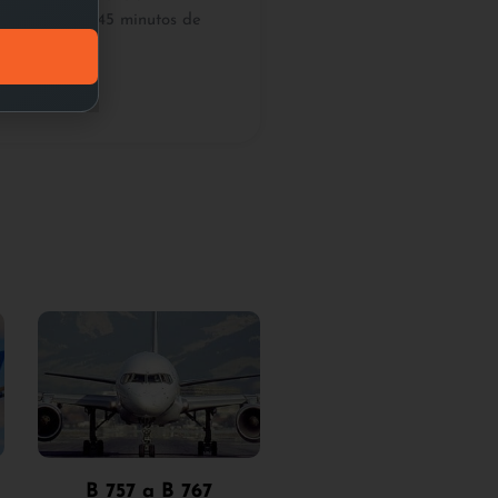
mente 35 y 45 minutos de
uelo real.
B 757 a B 767