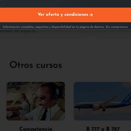
ecesarias para un vuelo y su planificación,
Aproximada
eso y centrado
tiempo de v
Ver oferta y condiciones
 actuaciones de vuelo.
n la novena convocatoria se realizará el
Información completa, requisitos y disponibilidad en la página de destino. Sin compromiso.
xamen de experto.
Otros cursos
Competencia
B 777 a B 787