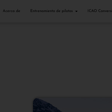
Acerca de
Entrenamiento de pilotos
ICAO Conversi
 B 747-B 757/767- B 7