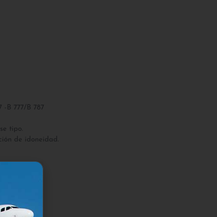
7 -B 777/B 787
e tipo.
ción de idoneidad.