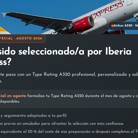
Airbus A320 · I
PECIAL · AGOSTO 2026
es del entrenamiento
sido seleccionado/a por Iberia
ss?
nte paso con un Type Rating A320 profesional, personalizado y a
n.
Simulador
cial en agosto:
formaliza tu Type Rating A320 durante el mes de agosto y co
disponibles.
onsta de 9 sesiones (4 horas cada una), lo
Esta fase 
ue hace un total de 36 horas de
real, dond
y seguimiento adaptados a tu perfil.
ntrenamiento en Full Flight Simulator
despegue y
FFS).
configuraci
n previa en simulador para afrontar la selección con más confianza.
peraciones normales, anormales y de
habilidade
equivalente al 50 % del coste de esa preparación si después completas el 
mergencia, así como las maniobras
Duración s
.