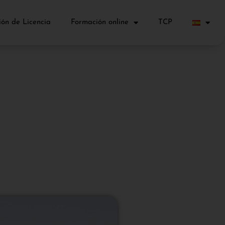
ón de Licencia
Formación online
TCP
77/787 ↔ B 737