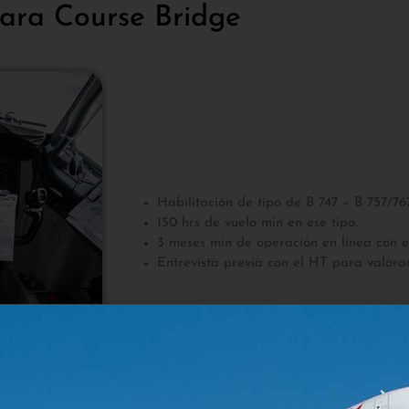
ara Course Bridge
Habilitación de tipo de B 747 – B 757/76
150 hrs de vuelo min en ese tipo.
3 meses min de operación en línea con es
Entrevista previa con el HT para valora