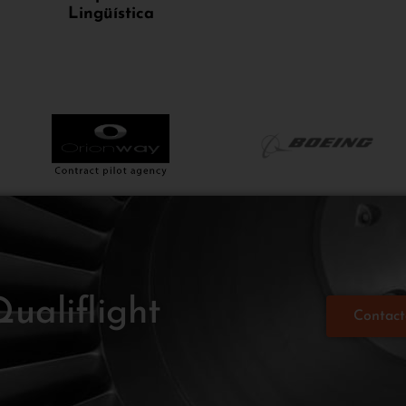
Lingüística
ualiflight
Contact