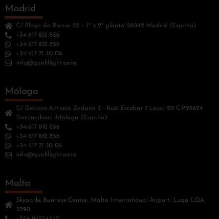
Madrid
C/ Playa de Riazor 22 – 1º y 2º planta 28042 Madrid (España)
+34 617 812 856
+34 617 812 856
+34 617 71 30 06
info@qualiflight.aero
Málaga
C/ Decano Antonio Zedano 3 - Ruiz Escobar 1 Local 20 C.P.29624
Torremolinos -Málaga (España)
+34 617 812 856
+34 617 812 856
+34 617 71 30 06
info@qualiflight.aero
Malta
Skyparks Business Centre, Malta International Airport, Luqa LQA,
3290
+356 99554320