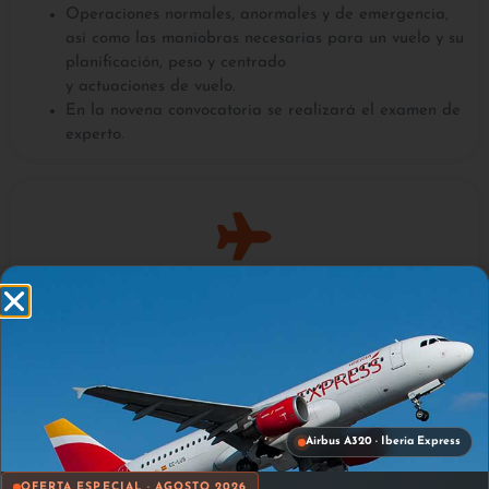
Operaciones normales, anormales y de emergencia,
así como las maniobras necesarias para un vuelo y su
planificación, peso y centrado
y actuaciones de vuelo.
En la novena convocatoria se realizará el examen de
experto.
Vuelo
Esta fase se desarrollará en una aeronave real,
donde se entrenarán las maniobras de despegue y
aterrizaje en diferentes configuraciones, poniendo en
práctica las habilidades adquiridas.
Duración según la experiencia.
Airbus A320 · Iberia Express
Aproximadamente 35 y 45 minutos de tiempo de
vuelo real.
OFERTA ESPECIAL · AGOSTO 2026