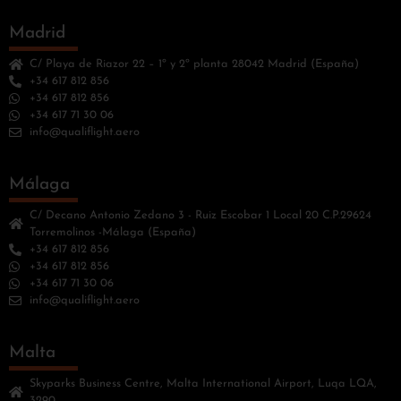
Madrid
C/ Playa de Riazor 22 – 1º y 2º planta 28042 Madrid (España)
+34 617 812 856
+34 617 812 856
+34 617 71 30 06
info@qualiflight.aero
Málaga
C/ Decano Antonio Zedano 3 - Ruiz Escobar 1 Local 20 C.P.29624
Torremolinos -Málaga (España)
+34 617 812 856
+34 617 812 856
+34 617 71 30 06
info@qualiflight.aero
Malta
Skyparks Business Centre, Malta International Airport, Luqa LQA,
3290