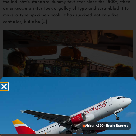
the industry’s standard dummy text ever since the 1500s, when
an unknown printer took a galley of type and scrambled it to
make a type specimen book. It has survived not only five
centuries, but also […]
What is Lorem Ipsum? Lorem Ipsum is simply dummy text of
Airbus A320 · Iberia Express
the printing and typesetting industry. Lorem Ipsum has been
the industry’s standard dummy text ever since the 1500s, when