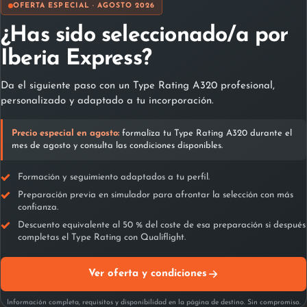
OFERTA ESPECIAL · AGOSTO 2026
an unknown printer took a galley of type and scrambled it to
make a type specimen book. It has survived not only five
¿Has sido seleccionado/a por
centuries, but also […]
Iberia Express?
What is Lorem Ipsum? Lorem Ipsum is simply dummy text of
Da el siguiente paso con un Type Rating A320 profesional,
the printing and typesetting industry. Lorem Ipsum has been
personalizado y adaptado a tu incorporación.
the industry’s standard dummy text ever since the 1500s, when
an unknown printer took a galley of type and scrambled it to
Precio especial en agosto:
formaliza tu Type Rating A320 durante el
make a type specimen book. It has survived not only five
mes de agosto y consulta las condiciones disponibles.
centuries, but also […]
Formación y seguimiento adaptados a tu perfil.
Preparación previa en simulador para afrontar la selección con más
confianza.
Descuento equivalente al 50 % del coste de esa preparación si después
completas el Type Rating con Qualiflight.
Ver oferta y condiciones
Información completa, requisitos y disponibilidad en la página de destino. Sin compromiso.