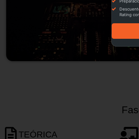
Preparaci
Descuento
Rating con
Fas
TEÓRICA