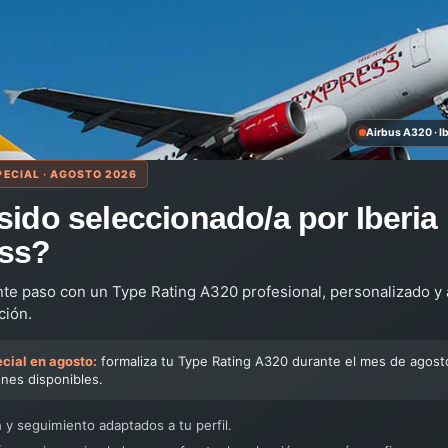
 en el FFS en
Airbus A320 · I
PECIAL · AGOSTO 2026
sido seleccionado/a por Iberia
ss?
Requisito
nte paso con un Type Rating A320 profesional, personalizado y
ATPL (A), CPL (A), MPL (A);
ción.
Verificación de competencia para la emisi
aeronave específica en el FFS que repre
cial en agosto:
formaliza tu Type Rating A320 durante el mes de agost
dentro de los 12 meses anteriores a la so
ones disponibles.
Al menos 1.500 horas de vuelo acumulad
multipiloto
 y seguimiento adaptados a tu perfil.
Completado dentro de los 12 meses anteri