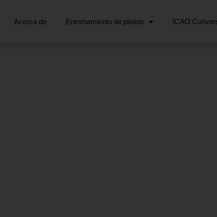
Acerca de
Entrenamiento de pilotos
ICAO Convers
CURSOS DE TRI Y SF