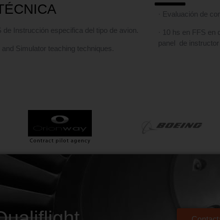
TÉCNICA
· Evaluación de co
de Instrucción especifica del tipo de avion.
· 10 hs en FFS en d
panel de instructor
 and Simulator teaching techniques.
ualiflight
Contact