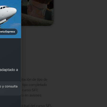
beria Express
s SFI
 adaptado a
ón de la habilitación de tipo de
senta al avión tipo completado
o y consulta
licitud para el curso SFI;
as como piloto en aviones
ores a la solicitud del curso SFI,