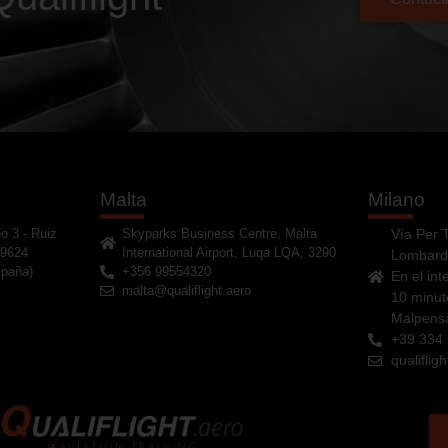
Malta
Milano
o 3 - Ruiz
Skyparks Business Centre, Malta
Vía Per 
29624
International Airport, Luqa LQA, 3290
Lombard
spaña)
+356 99554320
En el int
malta@qualiflight.aero
10 minut
Malpens
+39 334
qualifli