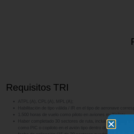
Requisitos TRI
ATPL (A), CPL (A), MPL (A);
Habilitación de tipo válida / IR en el tipo de aeronave corre
1.500 horas de vuelo como piloto en aviones multipiloto
Haber completado 30 sectores de ruta, incluidos despegues 
como PIC o copiloto en el avión tipo dentro de los 12 meses