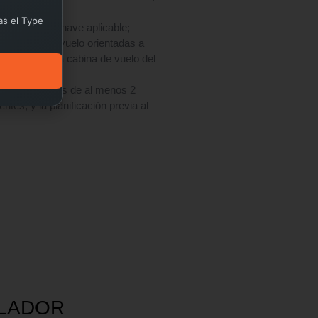
as el Type
l tipo de aeronave aplicable;
namiento de vuelo orientadas a
calificada en la cabina de vuelo del
ncluir 2 vuelos de al menos 2
tes, y la planificación previa al
LADOR