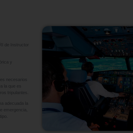
RI de Instructor
órica y
des necesarios
ra la que es
os tripulantes.
ma adecuada la
de emergencia,
ipo.