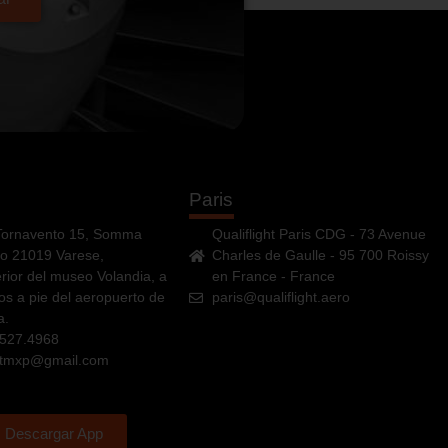
Paris
Tornavento 15, Somma
Qualiflight Paris CDG - 73 Avenue
o 21019 Varese,
Charles de Gaulle - 95 700 Roissy
erior del museo Volandia, a
en France - France
os a pie del aeropuerto de
paris@qualiflight.aero
a.
 527.4968
ghtmxp@gmail.com
Descargar App