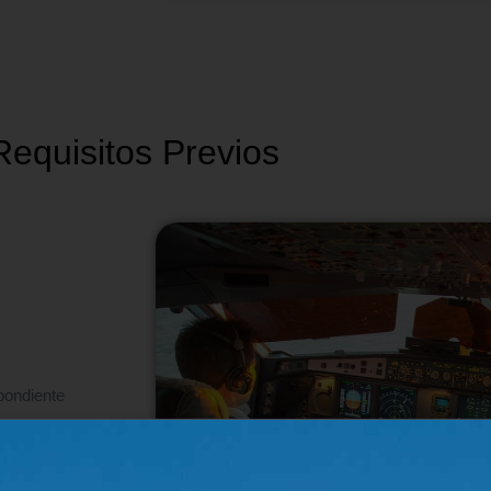
Requisitos Previos
spondiente
y aterrizajes,
 anteriores a la