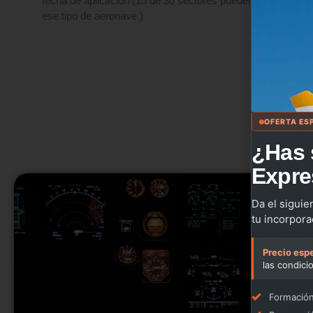
fecha de aplicación (15 de 30 sectores pueden completarse
ese tipo de aeronave )
OFERTA ES
¿Has 
Expre
Da el siguie
tu incorpora
Precio espe
las condici
Formación